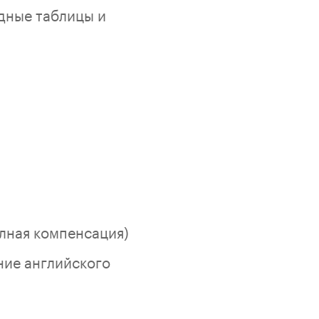
дные таблицы и
лная компенсация)
ние английского