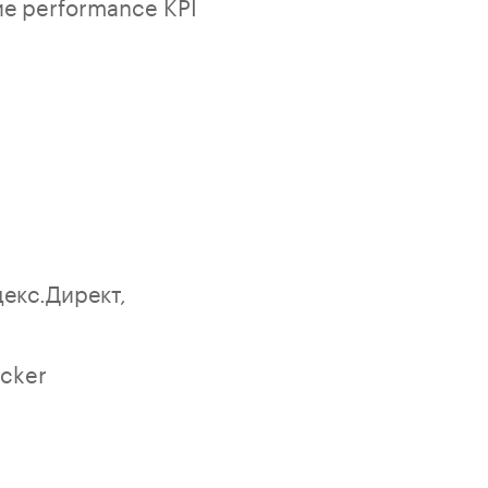
е performance KPI
декс.Директ,
acker