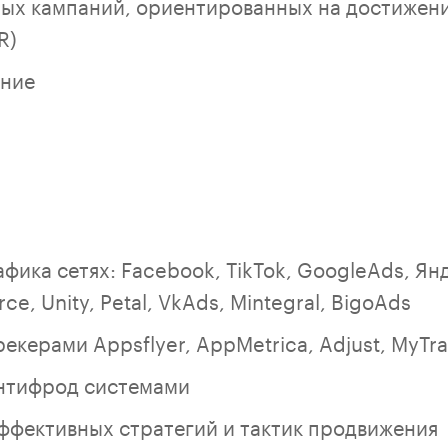
ых кампаний, ориентированных на достижени
R)
ние
фика сетях: Facebook, TikTok, GoogleAds, Ян
ce, Unity, Petal, VkAds, Mintegral, BigoAds
екерами Appsflyer, AppMetrica, Adjust, MyTr
антифрод системами
ффективных стратегий и тактик продвижения