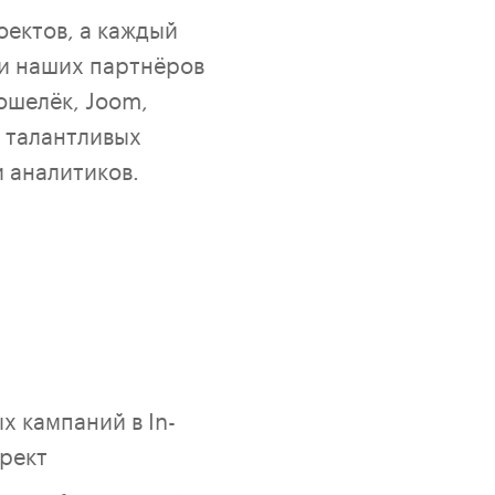
оектов, а каждый
ди наших партнёров
ошелёк, Joom,
+ талантливых
 аналитиков.
 кампаний в In-
ирект